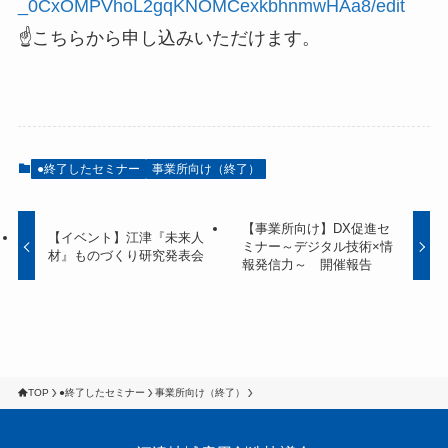
_0CxOMPVhoL2gqKNOMCexkbhnmwHAa8/edit
☝こちらから申し込みいただけます。
●終了したセミナー
事業所向け（終了）
【事業所向け】DX促進セ
【イベント】江津『未来人
ミナー～デジタル技術×情
材』ものづくり研究発表会
報発信力～ 開催報告
TOP
●終了したセミナー
事業所向け（終了）