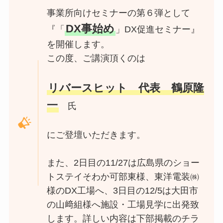
事業所向けセミナーの第６弾として
DX事始め
『「
」DX促進セミナー』
を開催します。
この度、ご講演頂くのは
リバースヒット 代表 鶴原隆
一
氏
にご登壇いただきます。
また、2日目の11/27は広島県のショー
トステイそわか可部東様、東洋電装㈱
様のDX工場へ、3日目の12/5は大田市
の山﨑組様へ施設・工場見学に出発致
します。詳しい内容は下部掲載のチラ