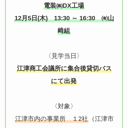
電装㈱DX工場
12月5日(木) 13:30 ～ 16:30 ㈲山
﨑組
〈見学当日〉
江津商工会議所に集合後貸切バス
にて出発
〈対象〉
江津市内の事業所 １2社
（江津市