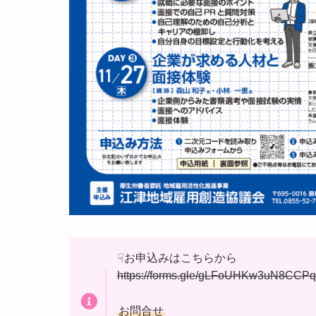
☟お申込みはこちらから
https://forms.gle/gLFoUHKw3uN8CCP
お問合せ