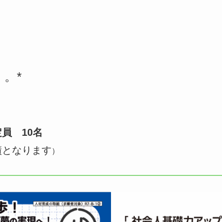
・。*
員 10名
績となります
）