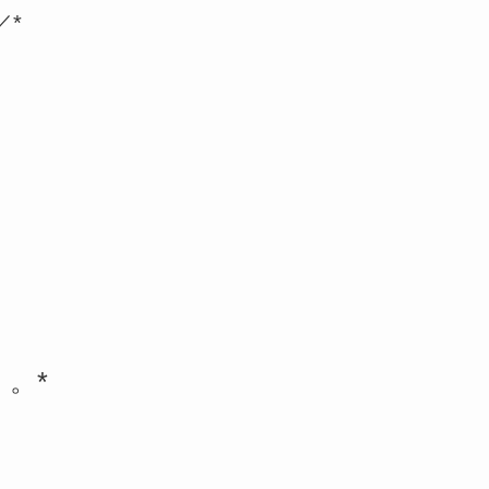
／*
・。*