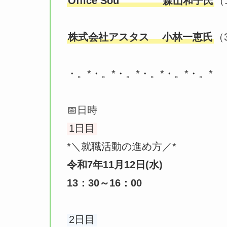
Office Sou 森山和子氏
（
株式会社アスタス 小林一恵氏
（
・。*・。*・。*・。*・。*・。*
📅日時
1日目
*＼就職活動の進め方／*
令和7年11月12日(水)
13：30～16：00
2日目