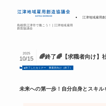
江津地域雇用創
島根県江津市で働こう！ | 江津地域雇用
創造協議会
2025
🌈終了🌈【求職者向け
10/15
●終了したセミナー
事業所向け（終了）
未来への第一歩！自分自身とスキル