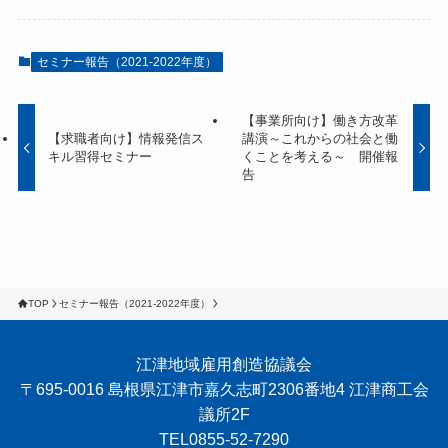
セミナー報告（2021-2022年度）
【事業所向け】働き方改革
【求職者向け】情報発信ス
講演～これからの社会と働
キル習得セミナー
くことを考える～ 開催報
告
TOP
セミナー報告（2021-2022年度）
江津地域雇用創造協議会
〒695-0016 島根県江津市嘉久志町2306番地4 江津商工会
議所2F
TEL0855-52-7290